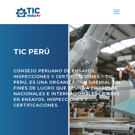
TIC PERÚ
CONSEJO PERUANO DE ENSAYOS,
INSPECCIONES Y CERTIFICACIONES – TIC
PERÚ, ES UNA ORGANIZACIÓN GREMIAL SIN
FINES DE LUCRO QUE REÚNE A EMPRESAS
NACIONALES E INTERNACIONALES LÍDERES
EN ENSAYOS, INSPECCIONES Y
CERTIFICACIONES.