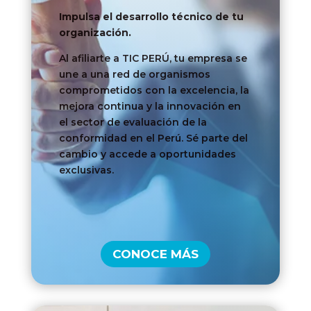
Impulsa el desarrollo técnico de tu
organización.
Al afiliarte a TIC PERÚ, tu empresa se
une a una red de organismos
comprometidos con la excelencia, la
mejora continua y la innovación en
el sector de evaluación de la
conformidad en el Perú. Sé parte del
cambio y accede a oportunidades
exclusivas.
CONOCE MÁS