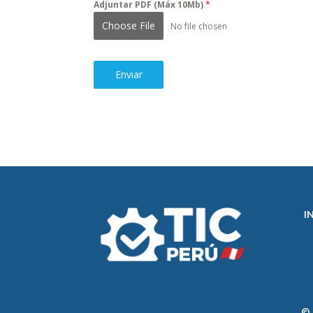
Adjuntar PDF (Máx 10Mb)
*
Choose File
No file chosen
Enviar
I
© 