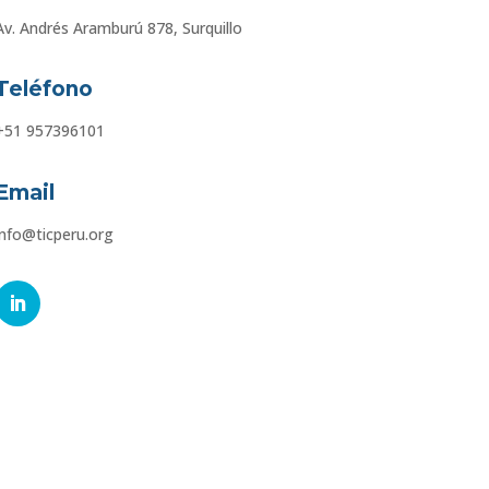
Av. Andrés Aramburú 878, Surquillo
Teléfono
+51 957396101
Email
info@ticperu.org